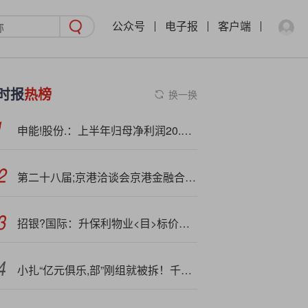
公众号
电子报
客户端
时报
热榜
换一换
申能!股份.：上半年归母净利润20.77亿元，同比下降5.23%
第二十八届;京港洽谈会京港金融合作发展专题推介活动在港成功举办
招银?国际：升保利物业<目>标价至54.91港元 中绩符预期 维持“买入”评级
小扎“亿元俱乐,部”刚组就被拆！千人AI团队面临裁员，高管也得走