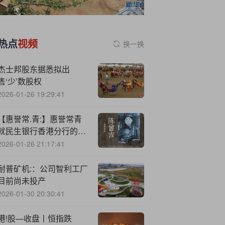
热点
视频
换一换
杰士邦股东据悉拟出
售‘少’数股权
2026-01-26 19:29:41
【惠誉常.青:】惠誉常青
就民生银行香港分行的可
持续融资框架出具第二方
2026-01-26 21:17:41
意见
耐普矿机:：公司智利工厂
目前尚未投产
2026-01-30 20:30:41
港!股—收盘丨恒指跌