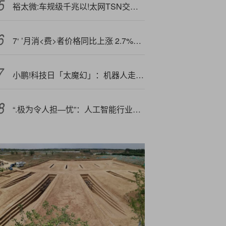
裕太微:车规级千兆以!太网TSN交换芯片车型量产，中国智能汽车产业链自主可控
7‘ ’月消<费>者价格同比上涨 2.7%，低于预期，关税担忧仍存
小鹏!科技日「太魔幻」：机器人走猫步，飞行汽车接近量产
“.极为令人担—忧”：人工智能行业的自我投资热潮引发华尔街泡沫警报